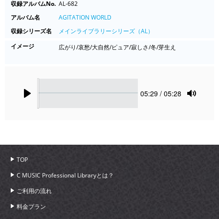
収録アルバムNo.
AL-682
アルバム名
AGITATION WORLD
収録シリーズ名
メインライブラリーシリーズ（AL）
イメージ
広がり/哀愁/大自然/ピュア/寂しさ/冬/芽生え
Seek
Current
05:29
/ 05:28
time
Play
Toggle
Mute
TOP
C MUSIC Professional Libraryとは？
ご利用の流れ
料金プラン