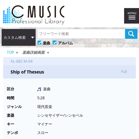
カスタム検索
楽曲
アルバム
TOP
楽曲詳細画面
AL-682 M-04
Ship of Theseus
Full
区分
楽曲
時間
5:28
ジャンル
現代音楽
楽器
シンセサイザー/シンセベル
キー
マイナー
テンポ
スロー