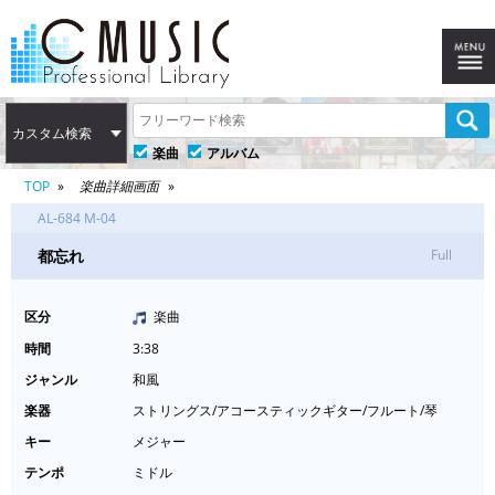
カスタム検索
楽曲
アルバム
TOP
楽曲詳細画面
AL-684 M-04
都忘れ
Full
区分
楽曲
時間
3:38
ジャンル
和風
楽器
ストリングス/アコースティックギター/フルート/琴
キー
メジャー
テンポ
ミドル