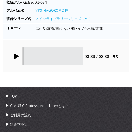
収録アルバムNo.
AL-684
アルバム名
羽衣 HAGOROMO IV
収録シリーズ名
メインライブラリーシリーズ（AL）
イメージ
広がり/哀愁/旅/切なさ/穏やか/不思議/古都
Seek
Current
03:39
/ 03:38
time
Play
Toggle
Mute
TOP
C MUSIC Professional Libraryとは？
ご利用の流れ
料金プラン