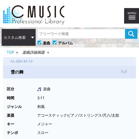
カスタム検索
楽曲
アルバム
TOP
楽曲詳細画面
AL-684 M-14
雪の舞
Full
区分
楽曲
時間
3:11
ジャンル
和風
楽器
アコースティックピアノ/ストリングス/尺八/太鼓
キー
メジャー
テンポ
スロー