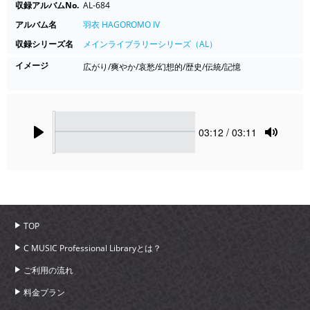
収録アルバムNo.
AL-684
アルバム名
羽衣 HAGOROMO IV
収録シリーズ名
メインライブラリーシリーズ（AL）
イメージ
広がり/爽やか/哀愁/幻想的/歴史/伝統/記憶
Seek
Current
03:12
/ 03:11
time
Play
Toggle
Mute
TOP
C MUSIC Professional Libraryとは？
ご利用の流れ
料金プラン