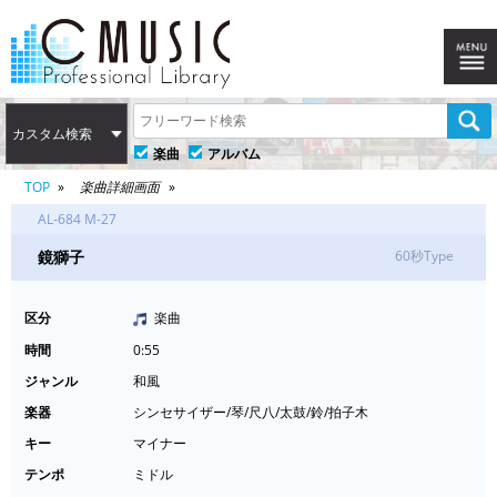
カスタム検索
楽曲
アルバム
TOP
楽曲詳細画面
AL-684 M-27
鏡獅子
60秒Type
区分
楽曲
時間
0:55
ジャンル
和風
楽器
シンセサイザー/琴/尺八/太鼓/鈴/拍子木
キー
マイナー
テンポ
ミドル