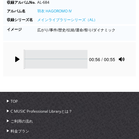
収録アルバムNo.
AL-684
アルバム名
羽衣 HAGOROMO IV
収録シリーズ名
メインライブラリーシリーズ（AL）
イメージ
広がり/事件/歴史/伝統/運命/祭り/ダイナミック
Seek
Current
00:56
/ 00:55
time
Play
Toggle
Mute
TOP
C MUSIC Professional Libraryとは？
ご利用の流れ
料金プラン