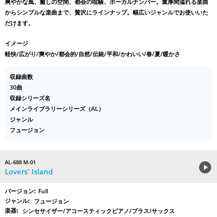
爽やかな風、癒しの空間、都会の喧騒、ボーカルナンバー。重厚間溢れる楽曲
からシンプルな楽曲まで、贅沢にラインナップ。幅広いジャンルでお使いいた
だけます。
イメージ
軽快/広がり/爽やか/都会的/自然/伝統/平和/かわいい/春/夏/暖かさ
収録曲数
30曲
収録シリーズ名
メインライブラリーシリーズ（AL）
ジャンル
フュージョン
AL-688 M-01
Lovers' Island
Full
フュージョン
シンセサイザー/アコースティックピアノ/ブラス/サックス