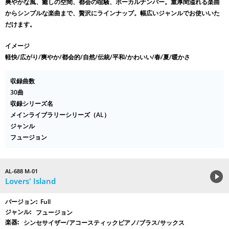
爽やかな風、癒しの空間、都会の喧騒、ボーカルナンバー。重厚間溢れる楽曲
からシンプルな楽曲まで、贅沢にラインナップ。幅広いジャンルでお使いいた
だけます。
イメージ
軽快/広がり/爽やか/都会的/自然/伝統/平和/かわいい/春/夏/暖かさ
収録曲数
30曲
収録シリーズ名
メインライブラリーシリーズ（AL）
ジャンル
フュージョン
AL-688 M-01
Lovers' Island
Full
フュージョン
シンセサイザー/アコースティックピアノ/ブラス/サックス