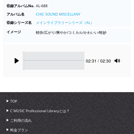
収録アルバムNo.
AL-688
アルバム名
CHIC SOUND MISCELLANY
収録シリーズ名
メインライブラリーシリーズ（AL）
イメージ
軽快/広がり/爽やか/コミカル/かわいい/軽妙
Seek
Current
02:31
/ 02:30
time
Play
Toggle
Mute
TOP
C MUSIC Professional Libraryとは？
ご利用の流れ
料金プラン