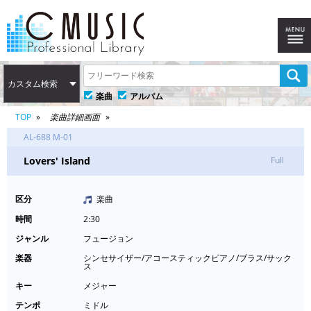
カスタム検索
楽曲
アルバム
TOP
楽曲詳細画面
AL-688 M-01
Lovers' Island
Full
区分
楽曲
時間
2:30
ジャンル
フュージョン
楽器
シンセサイザー/アコースティックピアノ/ブラス/サック
ス
キー
メジャー
テンポ
ミドル