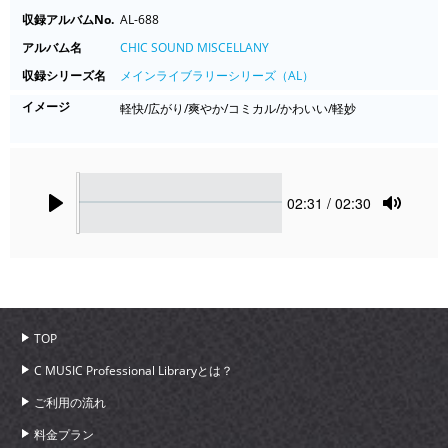
収録アルバムNo.
AL-688
アルバム名
CHIC SOUND MISCELLANY
収録シリーズ名
メインライブラリーシリーズ（AL）
イメージ
軽快/広がり/爽やか/コミカル/かわいい/軽妙
Seek
Current
02:31
/ 02:30
time
Play
Toggle
Mute
TOP
C MUSIC Professional Libraryとは？
ご利用の流れ
料金プラン