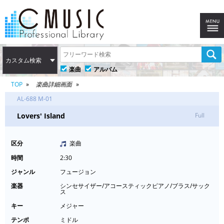
カスタム検索
楽曲
アルバム
TOP
楽曲詳細画面
AL-688 M-01
Lovers' Island
Full
区分
楽曲
時間
2:30
ジャンル
フュージョン
楽器
シンセサイザー/アコースティックピアノ/ブラス/サック
ス
キー
メジャー
テンポ
ミドル