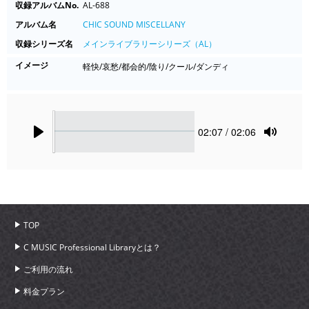
収録アルバムNo.
AL-688
アルバム名
CHIC SOUND MISCELLANY
収録シリーズ名
メインライブラリーシリーズ（AL）
イメージ
軽快/哀愁/都会的/陰り/クール/ダンディ
Seek
Current
02:07
/ 02:06
time
Play
Toggle
Mute
TOP
C MUSIC Professional Libraryとは？
ご利用の流れ
料金プラン