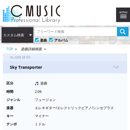
カスタム検索
楽曲
アルバム
TOP
楽曲詳細画面
AL-688 M-05
Sky Transporter
Full
区分
楽曲
時間
2:06
ジャンル
フュージョン
楽器
エレキギター/エレクトリックピアノ/シンセブラス
キー
マイナー
テンポ
ミドル