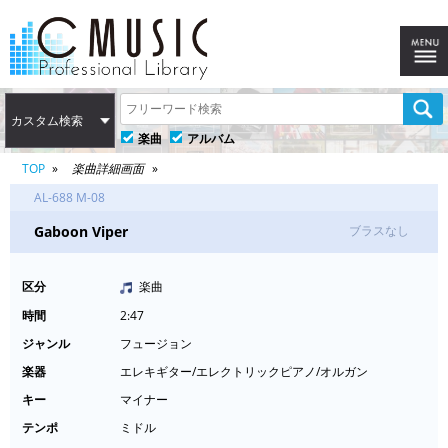
カスタム検索
楽曲
アルバム
TOP
楽曲詳細画面
AL-688 M-08
Gaboon Viper
ブラスなし
区分
楽曲
時間
2:47
ジャンル
フュージョン
楽器
エレキギター/エレクトリックピアノ/オルガン
キー
マイナー
テンポ
ミドル