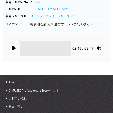
収録アルバムNo.
AL-688
アルバム名
CHIC SOUND MISCELLANY
収録シリーズ名
メインライブラリーシリーズ（AL）
イメージ
軽快/都会的/元気/遊び/アウトドア/カルチャー
Seek
Current
02:48
/ 02:47
time
Play
Toggle
Mute
TOP
C MUSIC Professional Libraryとは？
ご利用の流れ
料金プラン