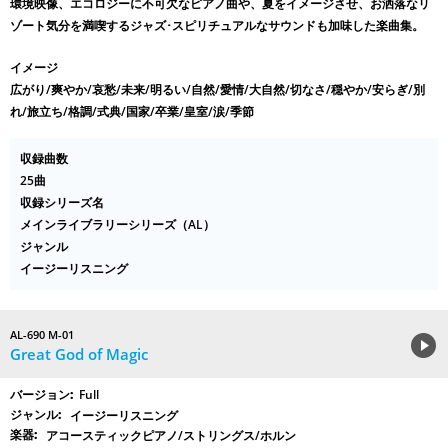
環境映像、エコロジーに不可欠なピアノ曲や、夏をイメージさせ、お洒落なリ
ゾート気分を満喫するジャズ･スピリチュアルなサウンドも加味した楽曲集。
イメージ
広がり/爽やか/哀愁/未来/明るい/自然/愛情/大自然/切なさ/穏やか/安らぎ/別
れ/旅立ち/格調/式典/国家/卒業/皇室/涙/季節
収録曲数
25曲
収録シリーズ名
メインライブラリーシリーズ（AL）
ジャンル
イージーリスニング
AL-690 M-01
Great God of Magic
Full
イージーリスニング
アコースティックピアノ/ストリングス/ホルン