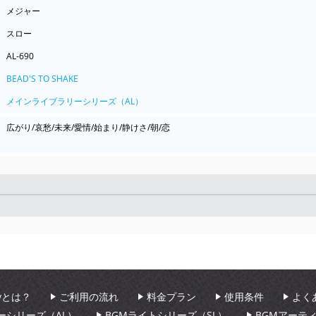
メジャー
スロー
AL-690
BEAD'S TO SHAKE
メインライブラリーシリーズ（AL）
広がり/哀愁/未来/愛情/始まり/静けさ/朝/恋
Seek
aryとは？
ご利用の流れ
料金プラン
使用条件
よく
ーシリーズ（AL）
BGMライトシリーズ（SL）
BGMアーテ