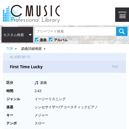
カスタム検索
楽曲
アルバム
TOP
楽曲詳細画面
AL-690 M-15
First Time Lucky
Full
区分
楽曲
時間
2:43
ジャンル
イージーリスニング
楽器
シンセサイザー/アコースティックピアノ
キー
メジャー
テンポ
スロー