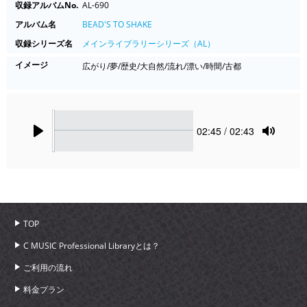
収録アルバムNo.
AL-690
アルバム名
BEAD'S TO SHAKE
収録シリーズ名
メインライブラリーシリーズ（AL）
イメージ
広がり/夢/歴史/大自然/流れ/漂い/時間/古都
Seek
Current
02:45
/ 02:43
time
Play
Toggle
Mute
TOP
C MUSIC Professional Libraryとは？
ご利用の流れ
料金プラン