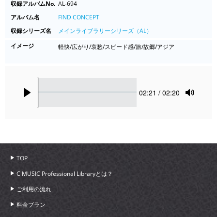
収録アルバムNo.
AL-694
アルバム名
FIND CONCEPT
収録シリーズ名
メインライブラリーシリーズ（AL）
イメージ
軽快/広がり/哀愁/スピード感/旅/故郷/アジア
Seek
Current
02:21
/ 02:20
time
Play
Toggle
Mute
TOP
C MUSIC Professional Libraryとは？
ご利用の流れ
料金プラン