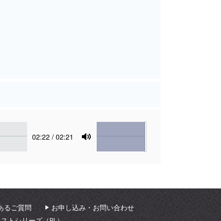
Volume
Current
02:22
/ 02:21
time
Toggle
Mute
あるご質問
お申し込み・お問い合わせ
ィストシリーズ（PL）