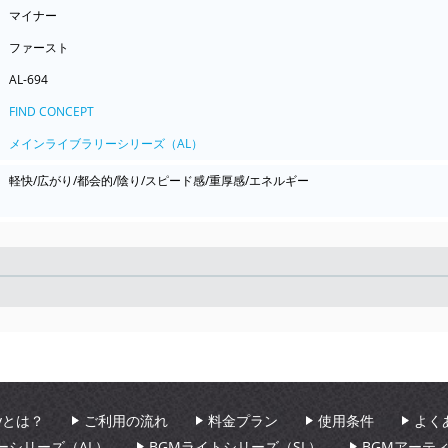
マイナー
ファースト
AL-694
FIND CONCEPT
メインライブラリーシリーズ（AL）
軽快/広がり/都会的/陰り/スピード感/重厚感/エネルギー
Seek
aryとは？
ご利用の流れ
料金プラン
使用条件
よく
ーシリーズ（AL）
BGMライトシリーズ（SL）
BGMアーテ