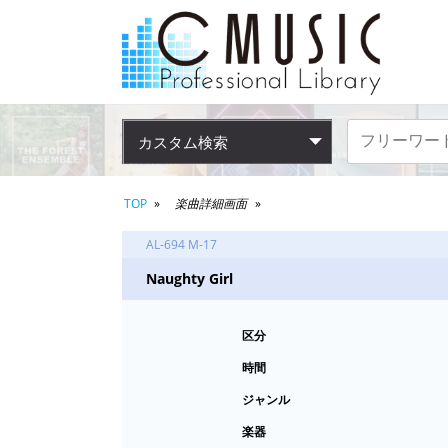
カスタム検索
TOP
楽曲詳細画面
AL-694 M-17
Naughty Girl
区分
時間
ジャンル
楽器