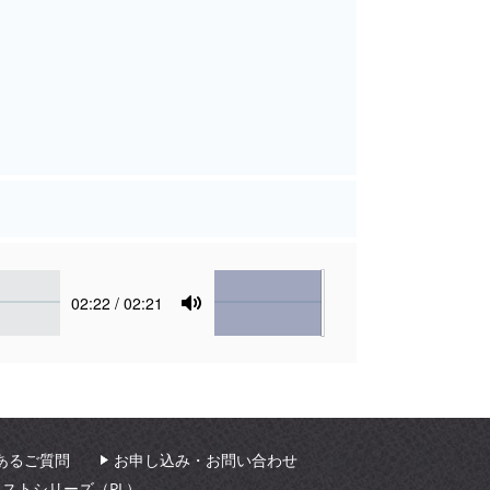
Volume
Current
02:22
/ 02:21
time
Toggle
Mute
あるご質問
お申し込み・お問い合わせ
ィストシリーズ（PL）