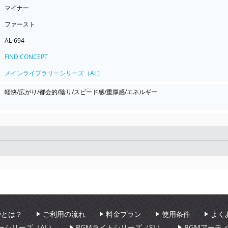
マイナー
ファースト
AL-694
FIND CONCEPT
メインライブラリーシリーズ（AL）
軽快/広がり/都会的/陰り/スピード感/重厚感/エネルギー
Seek
aryとは？
ご利用の流れ
料金プラン
使用条件
よく
ーシリーズ（AL）
BGMライトシリーズ（SL）
BGMアーテ