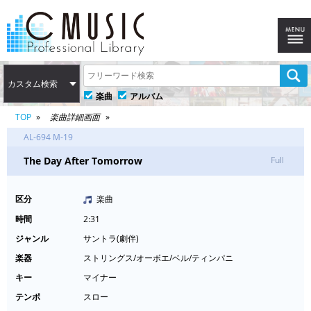
カスタム検索
楽曲
アルバム
TOP
楽曲詳細画面
AL-694 M-19
The Day After Tomorrow
Full
区分
楽曲
時間
2:31
ジャンル
サントラ(劇伴)
楽器
ストリングス/オーボエ/ベル/ティンパニ
キー
マイナー
テンポ
スロー