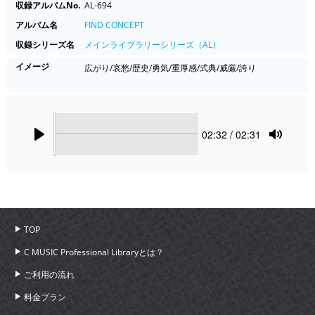
収録アルバムNo.
AL-694
アルバム名
FIND CONCEPT
収録シリーズ名
メインライブラリーシリーズ（AL）
イメージ
広がり/哀愁/歴史/勇気/重厚感/式典/威厳/誇り
Seek
Current
02:32
/ 02:31
time
Play
Toggle
Mute
TOP
C MUSIC Professional Libraryとは？
ご利用の流れ
料金プラン