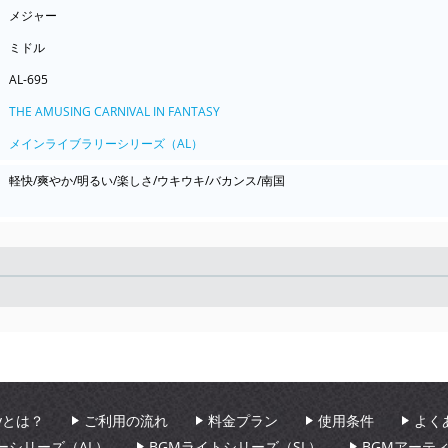
メジャー
ミドル
AL-695
THE AMUSING CARNIVAL IN FANTASY
メインライブラリーシリーズ（AL）
軽快/爽やか/明るい/楽しさ/ウキウキ/バカンス/南国
Seek
aryとは？
ご利用の流れ
料金プラン
使用条件
よく
ーシリーズ（AL）
BGMライトシリーズ（SL）
BGMアーテ