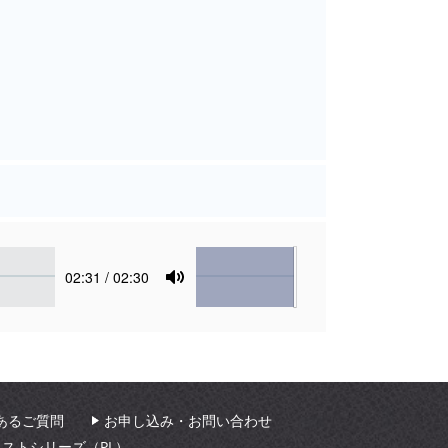
Volume
Current
02:31
/ 02:30
time
Toggle
Mute
あるご質問
お申し込み・お問い合わせ
ィストシリーズ（PL）