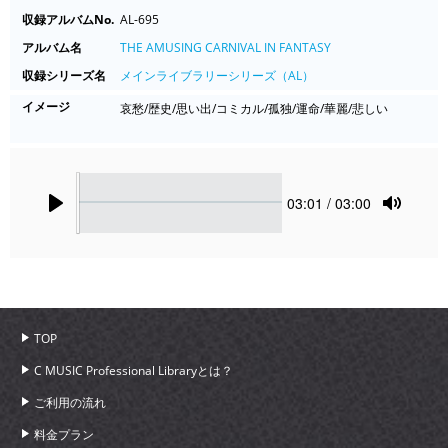
収録アルバムNo.
AL-695
アルバム名
THE AMUSING CARNIVAL IN FANTASY
収録シリーズ名
メインライブラリーシリーズ（AL）
イメージ
哀愁/歴史/思い出/コミカル/孤独/運命/華麗/悲しい
Seek
Current
03:01
/ 03:00
time
Play
Toggle
Mute
TOP
C MUSIC Professional Libraryとは？
ご利用の流れ
料金プラン