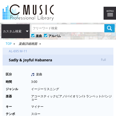
カスタム検索
楽曲
アルバム
TOP
楽曲詳細画面
AL-695 M-11
Sadly & Joyful Habanera
Full
区分
楽曲
時間
3:00
ジャンル
イージーリスニング
楽器
アコースティックピアノ/バイオリン/トランペット/バンジ
ョー
キー
マイナー
テンポ
スロー