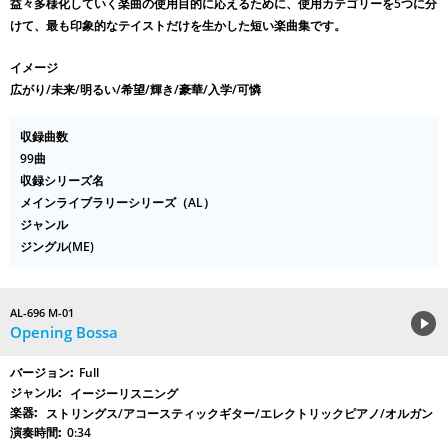
益々多様化していく楽曲の使用目的に応えるために、使用カテゴリーを5つに分
けて、最も印象的なテイストだけを生かした短い楽曲集です。
イメージ
広がり/未来/明るい/希望/輝き/豪華/入学/可憐
収録曲数
99曲
収録シリーズ名
メインライブラリーシリーズ（AL）
ジャンル
ジングル(ME)
AL-696 M-01
Opening Bossa
Full
イージーリスニング
ストリングス/アコースティックギター/エレクトリックピアノ/オルガン
0:34