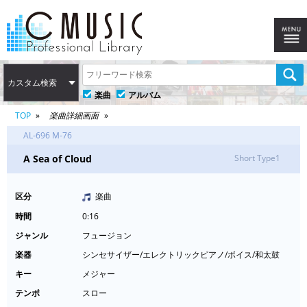
カスタム検索
楽曲
アルバム
TOP
楽曲詳細画面
AL-696 M-76
A Sea of Cloud
Short Type1
区分
楽曲
時間
0:16
ジャンル
フュージョン
楽器
シンセサイザー/エレクトリックピアノ/ボイス/和太鼓
キー
メジャー
テンポ
スロー