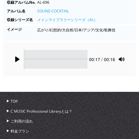
収録アルバムNo.
AL-696
アルバム名
SOUND COCKTAIL
収録シリーズ名
メインライブラリーシリーズ（AL）
イメージ
広がり/幻想的/大自然/日本/アジア/文化/歌舞伎
Seek
Current
00:17
/ 00:16
time
Play
Toggle
Mute
TOP
C MUSIC Professional Libraryとは？
ご利用の流れ
料金プラン