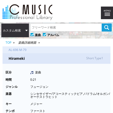
カスタム検索
楽曲
アルバム
TOP
楽曲詳細画面
AL-696 M-79
Hirameki
Short Type1
区分
楽曲
時間
0:21
ジャンル
フュージョン
楽器
シンセサイザー/アコースティックピアノ/ドラム/オルガン/
オーケストラヒット
キー
メジャー
テンポ
ファースト