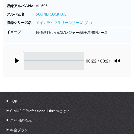
収録アルバムNo.
AL-696
アルバム名
SOUND COCKTAIL
収録シリーズ名
メインライブラリーシリーズ（AL）
イメージ
軽快/明るい/元気/レジャー/誠実/仲間/レース
Seek
Current
00:22
/ 00:21
time
Play
Toggle
Mute
TOP
C MUSIC Professional Libraryとは？
ご利用の流れ
料金プラン