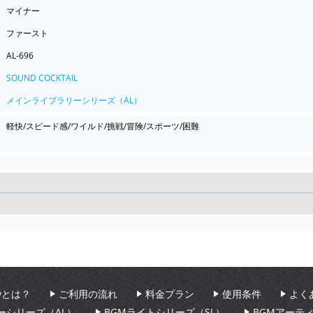
マイナー
ファースト
AL-696
SOUND COCKTAIL
メインライブラリーシリーズ（AL）
軽快/スピード感/ワイルド/挑戦/冒険/スポーツ/困難
Seek
aryとは？
ご利用の流れ
料金プラン
使用条件
よく
ーシリーズ（AL）
BGMライトシリーズ（SL）
BGMアーテ