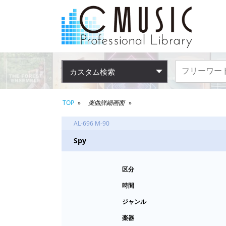
カスタム検索
TOP
楽曲詳細画面
AL-696 M-90
Spy
区分
時間
ジャンル
楽器