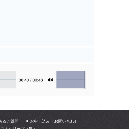
Volume
Current
00:49
/ 00:48
time
Toggle
Mute
あるご質問
お申し込み・お問い合わせ
ィストシリーズ（PL）