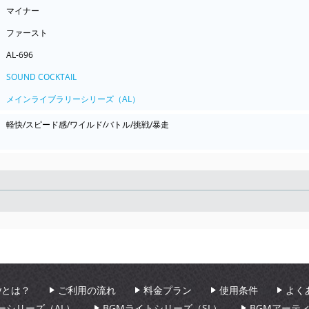
マイナー
ファースト
AL-696
SOUND COCKTAIL
メインライブラリーシリーズ（AL）
軽快/スピード感/ワイルド/バトル/挑戦/暴走
Seek
aryとは？
ご利用の流れ
料金プラン
使用条件
よく
ーシリーズ（AL）
BGMライトシリーズ（SL）
BGMアーテ