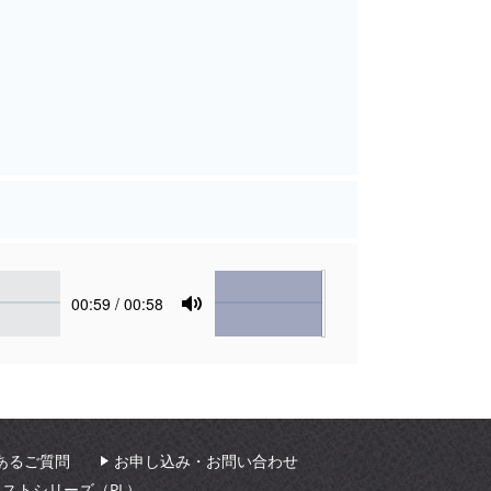
Volume
Current
00:59
/ 00:58
time
Toggle
Mute
あるご質問
お申し込み・お問い合わせ
ィストシリーズ（PL）