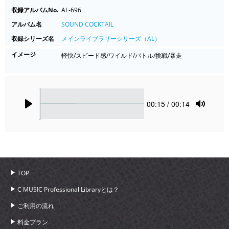
収録アルバムNo.
AL-696
アルバム名
SOUND COCKTAIL
収録シリーズ名
メインライブラリーシリーズ（AL）
イメージ
軽快/スピード感/ワイルド/バトル/挑戦/暴走
Seek
Current
00:15
/ 00:14
time
Play
Toggle
Mute
TOP
C MUSIC Professional Libraryとは？
ご利用の流れ
料金プラン