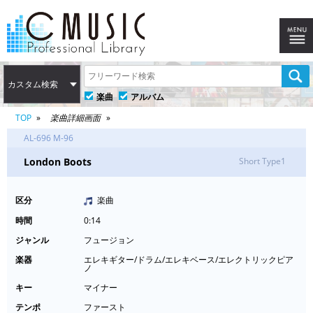
カスタム検索
楽曲
アルバム
TOP
楽曲詳細画面
AL-696 M-96
London Boots
Short Type1
区分
楽曲
時間
0:14
ジャンル
フュージョン
楽器
エレキギター/ドラム/エレキベース/エレクトリックピア
ノ
キー
マイナー
テンポ
ファースト