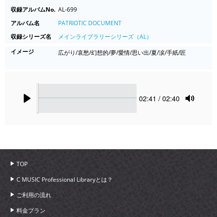
収録アルバムNo.
AL-699
アルバム名
PATRIOTIC DOCUMENT
収録シリーズ名
メインライブラリーシリーズ（AL）
イメージ
広がり/哀愁/幻想的/夢/愛情/思い出/夏/涙/手紙/匠
Seek
Current
02:41
/ 02:40
time
Play
Toggle
Mute
TOP
C MUSIC Professional Libraryとは？
ご利用の流れ
料金プラン