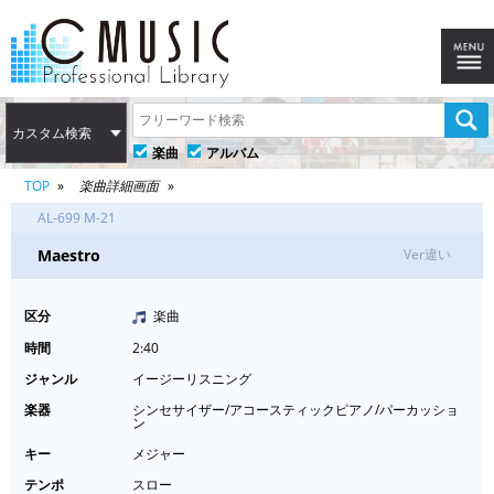
カスタム検索
楽曲
アルバム
TOP
楽曲詳細画面
AL-699 M-21
Maestro
Ver違い
区分
楽曲
時間
2:40
ジャンル
イージーリスニング
楽器
シンセサイザー/アコースティックピアノ/パーカッショ
ン
キー
メジャー
テンポ
スロー