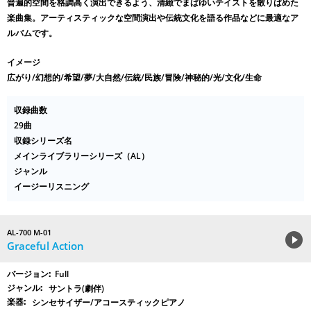
普遍的空間を格調高く演出できるよう、清緻でまばゆいテイストを散りばめた
楽曲集。アーティスティックな空間演出や伝統文化を語る作品などに最適なア
ルバムです。
イメージ
広がり/幻想的/希望/夢/大自然/伝統/民族/冒険/神秘的/光/文化/生命
収録曲数
29曲
収録シリーズ名
メインライブラリーシリーズ（AL）
ジャンル
イージーリスニング
AL-700 M-01
Graceful Action
Full
サントラ(劇伴)
シンセサイザー/アコースティックピアノ