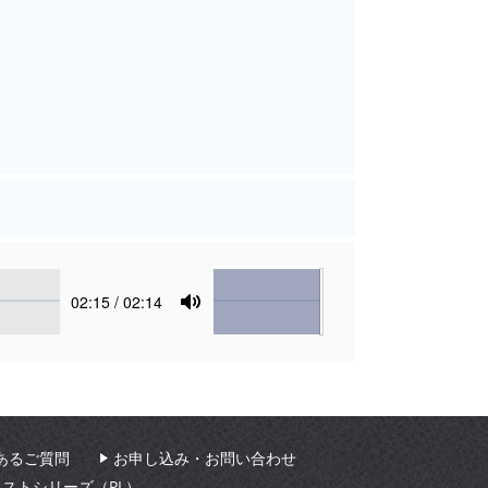
Volume
Current
02:15
/ 02:14
time
Toggle
Mute
あるご質問
お申し込み・お問い合わせ
ィストシリーズ（PL）