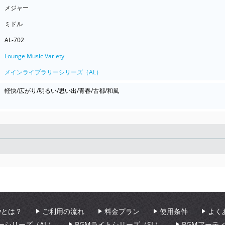
メジャー
ミドル
AL-702
Lounge Music Variety
メインライブラリーシリーズ（AL）
軽快/広がり/明るい/思い出/青春/古都/和風
Seek
aryとは？
ご利用の流れ
料金プラン
使用条件
よく
ーシリーズ（AL）
BGMライトシリーズ（SL）
BGMアーテ