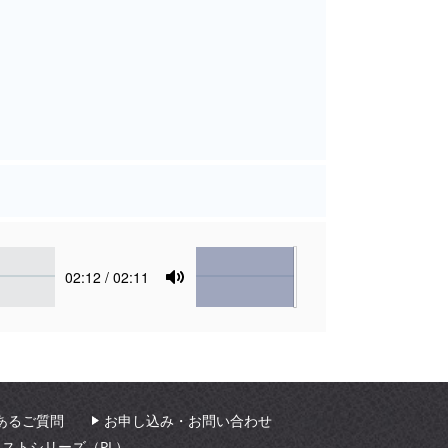
Volume
Current
02:12
/ 02:11
time
Toggle
Mute
あるご質問
お申し込み・お問い合わせ
ィストシリーズ（PL）