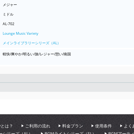
メジャー
ミドル
AL-702
Lounge Music Variety
メインライブラリーシリーズ（AL）
軽快/爽やか/明るい/旅/レジャー/憩い/南国
Seek
aryとは？
ご利用の流れ
料金プラン
使用条件
よく
ーシリーズ（AL）
BGMライトシリーズ（SL）
BGMアーテ