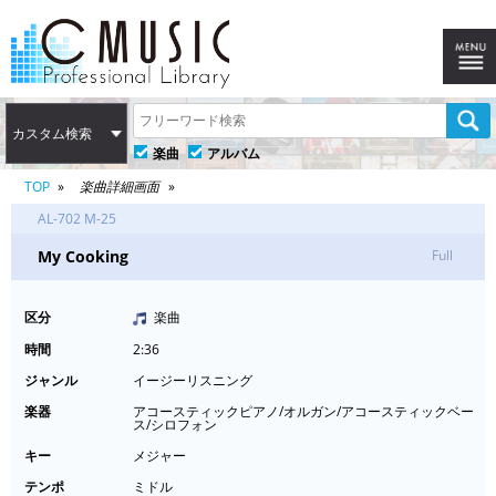
カスタム検索
楽曲
アルバム
TOP
楽曲詳細画面
AL-702 M-25
My Cooking
Full
区分
楽曲
時間
2:36
ジャンル
イージーリスニング
楽器
アコースティックピアノ/オルガン/アコースティックベー
ス/シロフォン
キー
メジャー
テンポ
ミドル