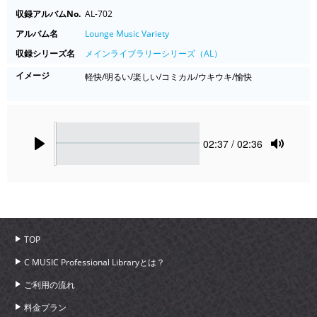
収録アルバムNo.
AL-702
アルバム名
Lounge Music Variety
収録シリーズ名
メインライブラリーシリーズ（AL）
イメージ
軽快/明るい/楽しい/コミカル/ウキウキ/愉快
Seek
Current
02:37
/ 02:36
time
Play
Toggle
Mute
TOP
C MUSIC Professional Libraryとは？
ご利用の流れ
料金プラン