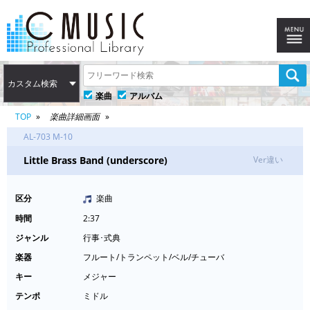
カスタム検索
楽曲
アルバム
TOP
楽曲詳細画面
AL-703 M-10
Little Brass Band (underscore)
Ver違い
区分
楽曲
時間
2:37
ジャンル
行事･式典
楽器
フルート/トランペット/ベル/チューバ
キー
メジャー
テンポ
ミドル