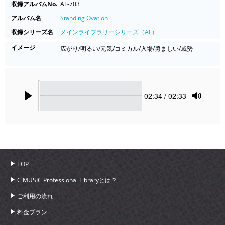
収録アルバムNo.
AL-703
アルバム名
Standing Ovation
収録シリーズ名
メインライブラリーシリーズ（AL）
イメージ
広がり/明るい/元気/コミカル/入場/勇ましい/威勢
Seek
Current
02:34
/ 02:33
time
Play
Toggle
Mute
TOP
C MUSIC Professional Libraryとは？
ご利用の流れ
料金プラン