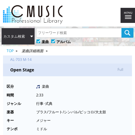
カスタム検索
楽曲
アルバム
TOP
楽曲詳細画面
AL-703 M-14
Open Stage
Full
区分
楽曲
時間
2:33
ジャンル
行事･式典
楽器
ブラス/フルート/シンバル/ピッコロ/大太鼓
キー
メジャー
テンポ
ミドル