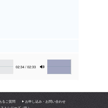
Volume
Current
02:34
/ 02:33
time
Toggle
Mute
あるご質問
お申し込み・お問い合わせ
ィストシリーズ（PL）