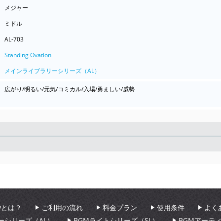
メジャー
ミドル
AL-703
Standing Ovation
メインライブラリーシリーズ（AL）
広がり/明るい/元気/コミカル/入場/勇ましい/威勢
Seek
aryとは？
ご利用の流れ
料金プラン
使用条件
よく
ーシリーズ（AL）
BGMライトシリーズ（SL）
BGMアーテ