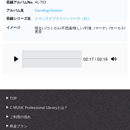
収録アルバムNo.
AL-703
アルバム名
Standing Ovation
収録シリーズ名
メインライブラリーシリーズ（AL）
イメージ
明るい/コミカル/不思議/怪しい/行進（マーチ）/サーカス/
悪党
Seek
Current
02:17
/ 02:16
time
Play
Toggle
Mute
TOP
C MUSIC Professional Libraryとは？
ご利用の流れ
料金プラン