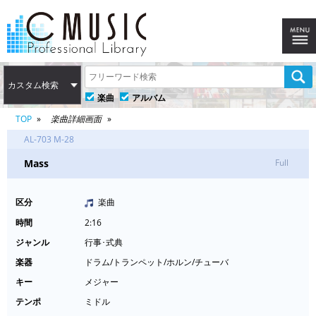
カスタム検索
楽曲
アルバム
TOP
楽曲詳細画面
AL-703 M-28
Mass
Full
区分
楽曲
時間
2:16
ジャンル
行事･式典
楽器
ドラム/トランペット/ホルン/チューバ
キー
メジャー
テンポ
ミドル