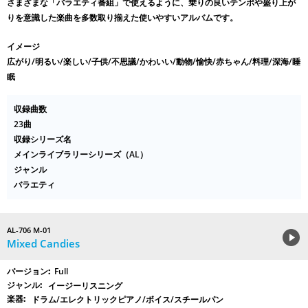
さまざまな「バラエティ番組」で使えるように、乗りの良いテンポや盛り上が
りを意識した楽曲を多数取り揃えた使いやすいアルバムです。
イメージ
広がり/明るい/楽しい/子供/不思議/かわいい/動物/愉快/赤ちゃん/料理/深海/睡
眠
収録曲数
23曲
収録シリーズ名
メインライブラリーシリーズ（AL）
ジャンル
バラエティ
AL-706 M-01
Mixed Candies
Full
イージーリスニング
ドラム/エレクトリックピアノ/ボイス/スチールパン