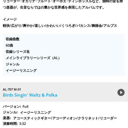
リコーダー･オカリナ･フルート･オーボエ･ティンホッスルなど、独特の音を持
つ楽器が、生音ならではの豊かな世界感を表現したアルバムです。
イメージ
軽快/広がり/爽やか/楽しい/かわいい/くつろぎ/バカンス/舞踏会/アルプス
収録曲数
60曲
収録シリーズ名
メインライブラリーシリーズ（AL）
ジャンル
イージーリスニング
AL-707 M-01
Birds Singin' Waltz & Polka
Full
イージーリスニング
アコースティックギター/アコーディオン/クラリネット/リコーダー
3:32