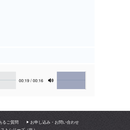
Volume
Current
00:19
/ 00:16
time
Toggle
Mute
あるご質問
お申し込み・お問い合わせ
ィストシリーズ（PL）