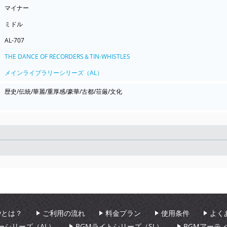
マイナー
ミドル
AL-707
THE DANCE OF RECORDERS＆TIN-WHISTLES
メインライブラリーシリーズ（AL）
歴史/伝統/華麗/重厚感/豪華/古都/荘厳/文化
Seek
aryとは？
ご利用の流れ
料金プラン
使用条件
よく
ーシリーズ（AL）
BGMライトシリーズ（SL）
BGMアーテ