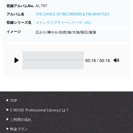
収録アルバムNo.
AL-707
アルバム名
THE DANCE OF RECORDERS＆TIN-WHISTLES
収録シリーズ名
メインライブラリーシリーズ（AL）
イメージ
広がり/爽やか/自然/旅/大地/朝日/麦畑
Seek
Current
00:18
/ 00:16
time
Play
Toggle
Mute
TOP
C MUSIC Professional Libraryとは？
ご利用の流れ
料金プラン