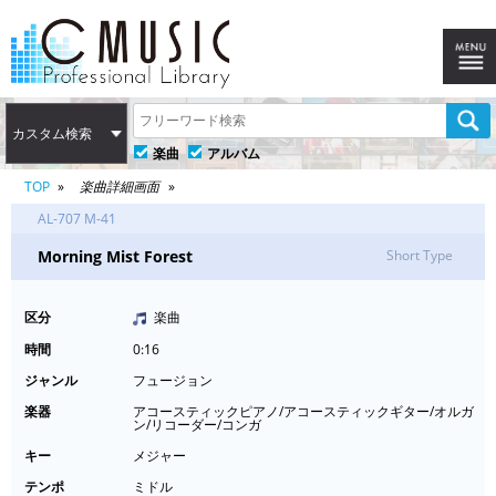
カスタム検索
楽曲
アルバム
TOP
楽曲詳細画面
AL-707 M-41
Morning Mist Forest
Short Type
区分
楽曲
時間
0:16
ジャンル
フュージョン
楽器
アコースティックピアノ/アコースティックギター/オルガ
ン/リコーダー/コンガ
キー
メジャー
テンポ
ミドル