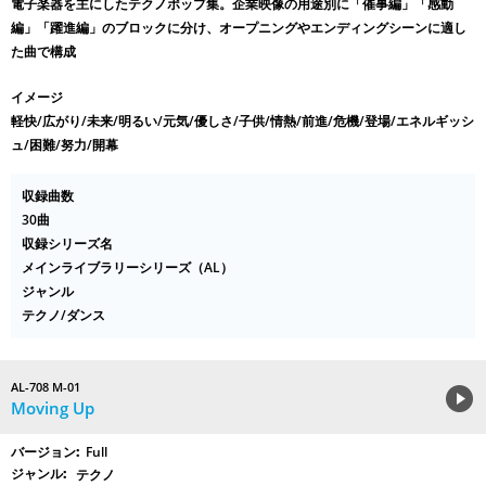
電子楽器を主にしたテクノポップ集。企業映像の用途別に「催事編」「感動
編」「躍進編」のブロックに分け、オープニングやエンディングシーンに適し
た曲で構成
イメージ
軽快/広がり/未来/明るい/元気/優しさ/子供/情熱/前進/危機/登場/エネルギッシ
ュ/困難/努力/開幕
収録曲数
30曲
収録シリーズ名
メインライブラリーシリーズ（AL）
ジャンル
テクノ/ダンス
AL-708 M-01
Moving Up
Full
テクノ