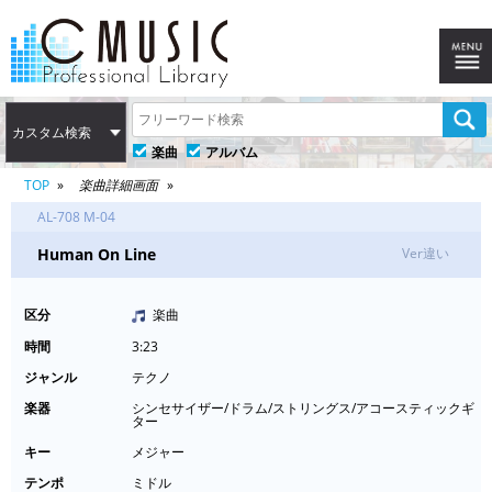
カスタム検索
楽曲
アルバム
TOP
楽曲詳細画面
AL-708 M-04
Human On Line
Ver違い
区分
楽曲
時間
3:23
ジャンル
テクノ
楽器
シンセサイザー/ドラム/ストリングス/アコースティックギ
ター
キー
メジャー
テンポ
ミドル