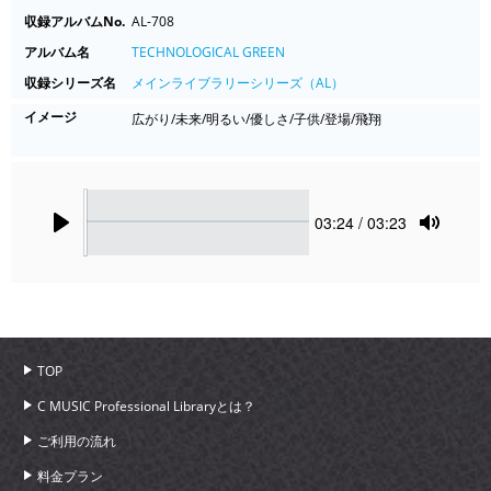
収録アルバムNo.
AL-708
アルバム名
TECHNOLOGICAL GREEN
収録シリーズ名
メインライブラリーシリーズ（AL）
イメージ
広がり/未来/明るい/優しさ/子供/登場/飛翔
Seek
Current
03:24
/ 03:23
time
Play
Toggle
Mute
TOP
C MUSIC Professional Libraryとは？
ご利用の流れ
料金プラン