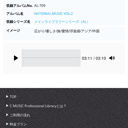
収録アルバムNo.
AL-709
アルバム名
NATIONAL MUSIC VOL.2
収録シリーズ名
メインライブラリーシリーズ（AL）
イメージ
広がり/優しさ/旅/愛情/浮遊感/アジア/中国
Seek
Current
03:11
/ 03:10
time
Play
Toggle
Mute
TOP
C MUSIC Professional Libraryとは？
ご利用の流れ
料金プラン