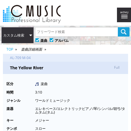
カスタム検索
楽曲
アルバム
TOP
楽曲詳細画面
AL-709 M-04
The Yellow River
Full
区分
楽曲
時間
3:10
ジャンル
ワールドミュージック
楽器
エレキベース/エレクトリックピアノ/琴/シンバル/胡弓/タ
ムタム(タム)
キー
メジャー
テンポ
スロー