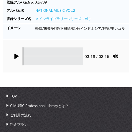
収録アルバムNo.
AL-709
アルバム名
NATIONAL MUSIC VOL.2
収録シリーズ名
メインライブラリーシリーズ（AL）
イメージ
軽快/未知/民族/不思議/探検/インドネシア/狩猟/モンゴル
Seek
Current
03:16
/ 03:15
time
Play
Toggle
Mute
TOP
C MUSIC Professional Libraryとは？
ご利用の流れ
料金プラン