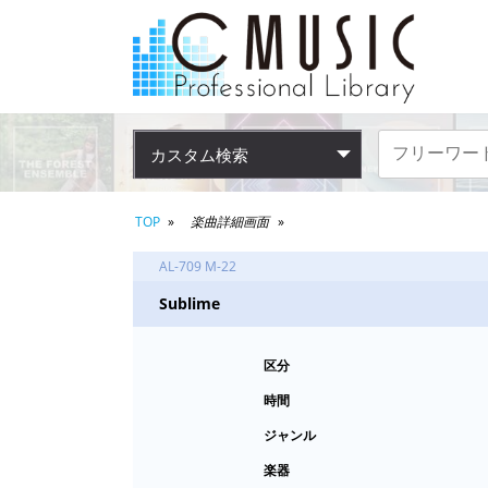
カスタム検索
TOP
楽曲詳細画面
AL-709 M-22
Sublime
区分
時間
ジャンル
楽器