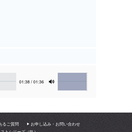
Volume
Current
01:38
/ 01:36
time
Toggle
Mute
あるご質問
お申し込み・お問い合わせ
ィストシリーズ（PL）