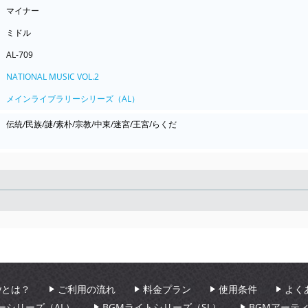
マイナー
ミドル
AL-709
NATIONAL MUSIC VOL.2
メインライブラリーシリーズ（AL）
伝統/民族/謎/素朴/宗教/中東/迷宮/王宮/らくだ
Seek
aryとは？
ご利用の流れ
料金プラン
使用条件
よく
ーシリーズ（AL）
BGMライトシリーズ（SL）
BGMアーテ