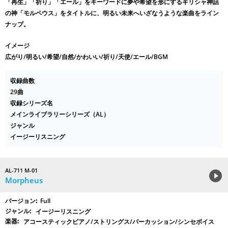
「再生」「祈り」「エール」をキーワードに夢や希望を形にするギリシャ神話
の神「モルペウス」をタイトルに、明るい未来へいざなうような楽曲をライン
ナップ。
イメージ
広がり/明るい/希望/自然/かわいい/祈り/天使/エール/BGM
収録曲数
29曲
収録シリーズ名
メインライブラリーシリーズ（AL）
ジャンル
イージーリスニング
AL-711 M-01
Morpheus
Full
イージーリスニング
アコースティックピアノ/ストリングス/パーカッション/シンセボイス