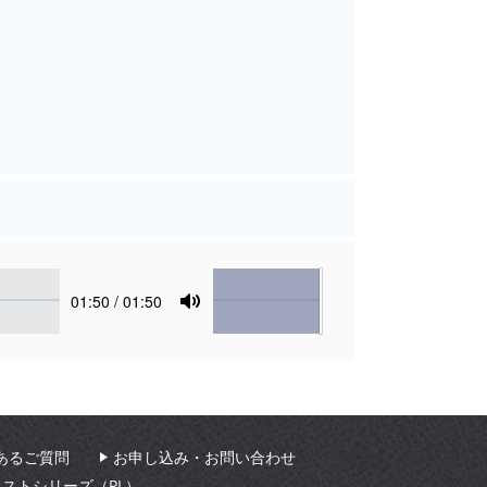
Volume
Current
01:50
/ 01:50
time
Toggle
Mute
あるご質問
お申し込み・お問い合わせ
ィストシリーズ（PL）