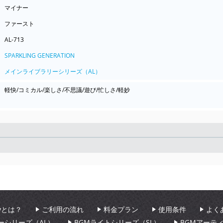
マイナー
ファースト
AL-713
SPARKLING GENERATION
メインライブラリーシリーズ（AL）
軽快/コミカル/楽しさ/不思議/遊び/忙しさ/軽妙
Seek
aryとは？
ご利用の流れ
料金プラン
使用条件
よく
ーシリーズ（AL）
BGMライトシリーズ（SL）
BGMアーテ