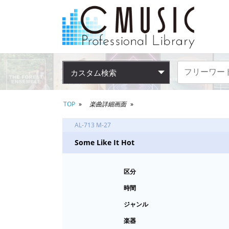
カスタム検索
TOP
楽曲詳細画面
AL-713 M-27
Some Like It Hot
区分
時間
ジャンル
楽器