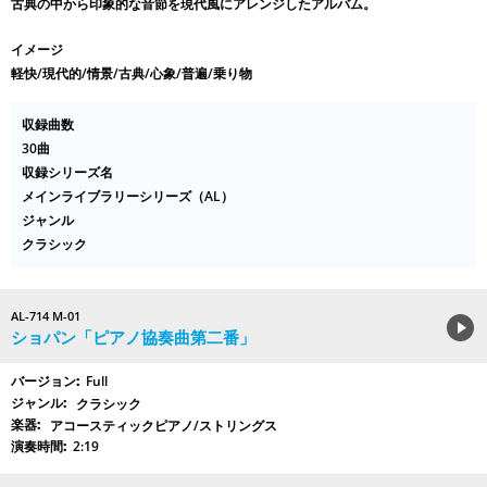
古典の中から印象的な音節を現代風にアレンジしたアルバム。
イメージ
軽快/現代的/情景/古典/心象/普遍/乗り物
収録曲数
30曲
収録シリーズ名
メインライブラリーシリーズ（AL）
ジャンル
クラシック
AL-714 M-01
ショパン「ピアノ協奏曲第二番」
Full
クラシック
アコースティックピアノ/ストリングス
2:19