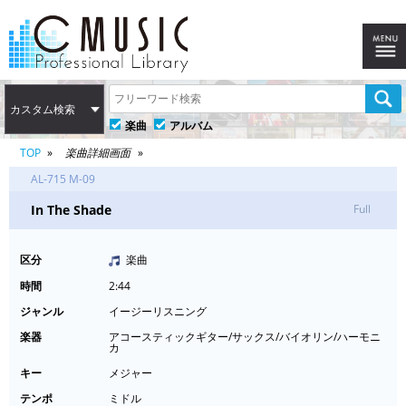
カスタム検索
楽曲
アルバム
TOP
楽曲詳細画面
AL-715 M-09
In The Shade
Full
区分
楽曲
時間
2:44
ジャンル
イージーリスニング
楽器
アコースティックギター/サックス/バイオリン/ハーモニ
カ
キー
メジャー
テンポ
ミドル