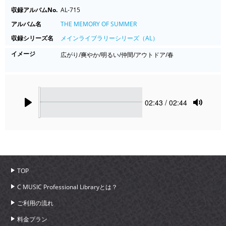
収録アルバムNo.
AL-715
アルバム名
THE MEMORY OF SUMMER
収録シリーズ名
メインライブラリーシリーズ（AL）
イメージ
広がり/爽やか/明るい/仲間/アウトドア/春
Seek
Current
02:43
/ 02:44
time
Play
Toggle
Mute
TOP
C MUSIC Professional Libraryとは？
ご利用の流れ
料金プラン