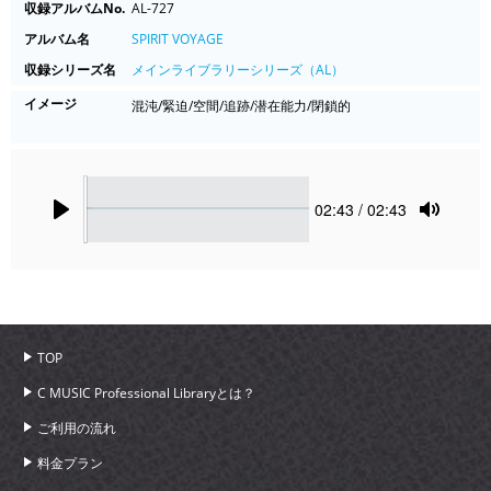
収録アルバムNo.
AL-727
アルバム名
SPIRIT VOYAGE
収録シリーズ名
メインライブラリーシリーズ（AL）
イメージ
混沌/緊迫/空間/追跡/潜在能力/閉鎖的
Seek
Current
02:43
/ 02:43
time
Play
Toggle
Mute
TOP
C MUSIC Professional Libraryとは？
ご利用の流れ
料金プラン