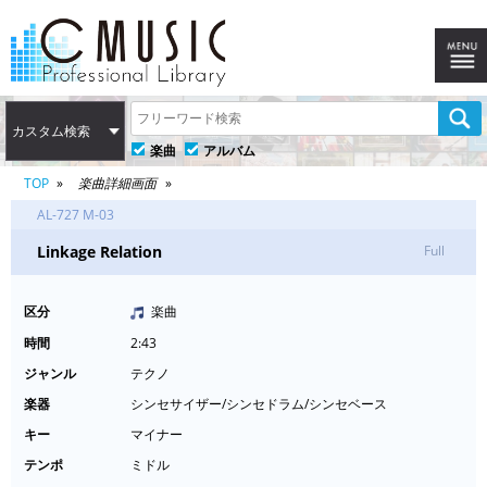
カスタム検索
楽曲
アルバム
TOP
楽曲詳細画面
AL-727 M-03
Linkage Relation
Full
区分
楽曲
時間
2:43
ジャンル
テクノ
楽器
シンセサイザー/シンセドラム/シンセベース
キー
マイナー
テンポ
ミドル