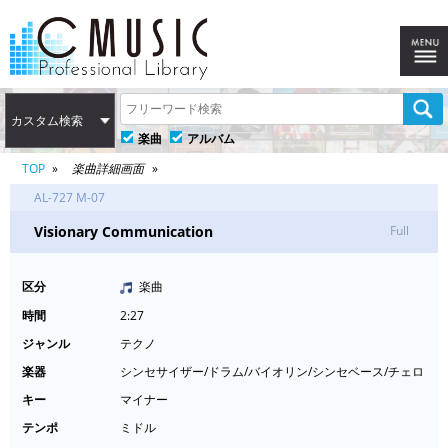
カスタム検索
楽曲
アルバム
TOP
楽曲詳細画面
AL-727 M-07
Visionary Communication
Full
区分
楽曲
時間
2:27
ジャンル
テクノ
楽器
シンセサイザー/ドラム/バイオリン/シンセベース/チェロ
キー
マイナー
テンポ
ミドル