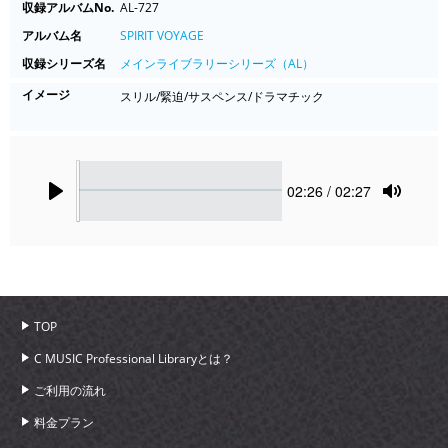
収録アルバムNo.
AL-727
アルバム名
SPIRIT VOYAGE
収録シリーズ名
メインライブラリーシリーズ（AL）
イメージ
スリル/緊迫/サスペンス/ドラマチック
Seek
Current
02:26
/ 02:27
time
Play
Toggle
Mute
TOP
C MUSIC Professional Libraryとは？
ご利用の流れ
料金プラン