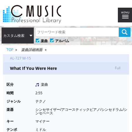
カスタム検索
楽曲
アルバム
TOP
楽曲詳細画面
AL-727 M-15
What If You Were Here
Full
区分
楽曲
時間
2:55
ジャンル
テクノ
楽器
シンセサイザー/アコースティックピアノ/シンセドラム/シ
ンセベース
キー
マイナー
テンポ
ミドル