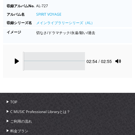
収録アルバムNo.
AL-727
アルバム名
SPIRIT VOYAGE
収録シリーズ名
メインライブラリーシリーズ（AL）
イメージ
切なさ/ドラマチック/永遠/願い/過去
Seek
Current
02:54
/ 02:55
time
Play
Toggle
Mute
TOP
C MUSIC Professional Libraryとは？
ご利用の流れ
料金プラン